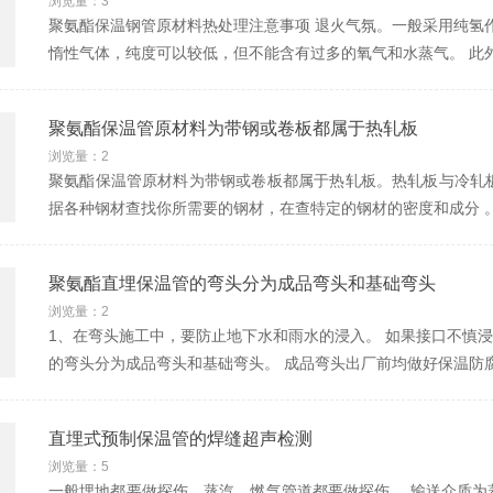
浏览量：3
聚氨酯保温钢管原材料热处理注意事项 退火气氛。一般采用纯氢作
惰性气体，纯度可以较低，但不能含有过多的氧气和水蒸气。 此
聚氨酯保温管原材料为带钢或卷板都属于热轧板
浏览量：2
聚氨酯保温管原材料为带钢或卷板都属于热轧板。热轧板与冷轧
据各种钢材查找你所需要的钢材，在查特定的钢材的密度和成分 
聚氨酯直埋保温管的弯头分为成品弯头和基础弯头
浏览量：2
1、在弯头施工中，要防止地下水和雨水的浸入。 如果接口不慎浸
的弯头分为成品弯头和基础弯头。 成品弯头出厂前均做好保温防
直埋式预制保温管的焊缝超声检测
浏览量：5
一般埋地都要做探伤，蒸汽，燃气管道都要做探伤。 输送介质为