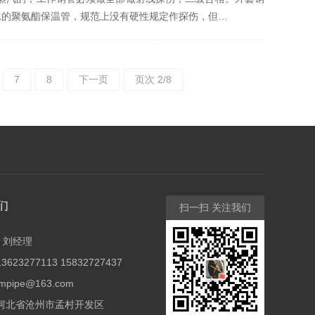
水的聚氨酯保温管，规范上没有硬性规定作探伤，但…
7
8
下一页
页次 2/8
们
扫一扫 关注我们
：刘经理
623277113 15832727437
mpipe@163.com
：河北省沧州市孟村开发区