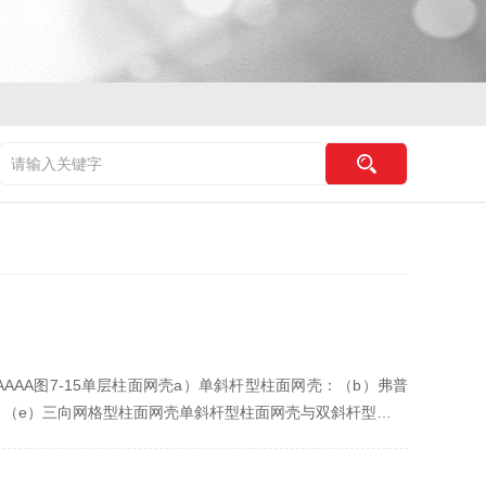
AA图7-15单层柱面网壳a）单斜杆型柱面网壳：（b）弗普
：（e）三向网格型柱面网壳单斜杆型柱面网壳与双斜杆型…