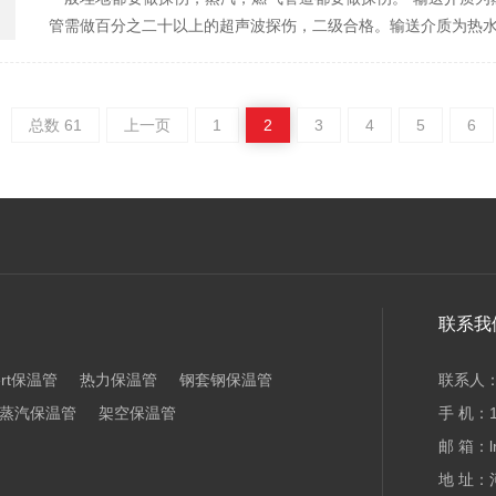
管需做百分之二十以上的超声波探伤，二级合格。输送介质为热
总数 61
上一页
1
2
3
4
5
6
联系我
ert保温管
热力保温管
钢套钢保温管
联系人
蒸汽保温管
架空保温管
手 机：13
邮 箱：l
地 址