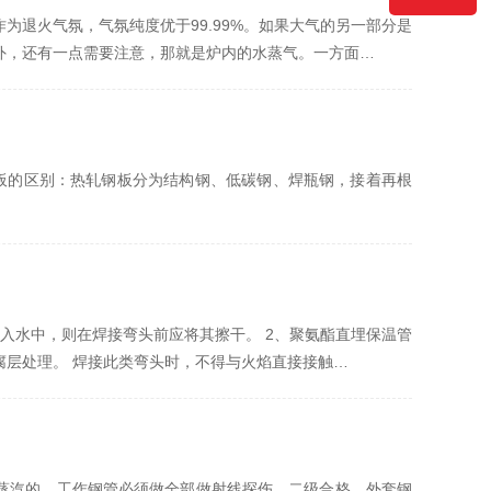
为退火气氛，气氛纯度优于99.99%。如果大气的另一部分是
外，还有一点需要注意，那就是炉内的水蒸气。一方面…
板的区别：热轧钢板分为结构钢、低碳钢、焊瓶钢，接着再根
。
入水中，则在焊接弯头前应将其擦干。 2、聚氨酯直埋保温管
腐层处理。 焊接此类弯头时，不得与火焰直接接触…
蒸汽的，工作钢管必须做全部做射线探伤，二级合格。外套钢